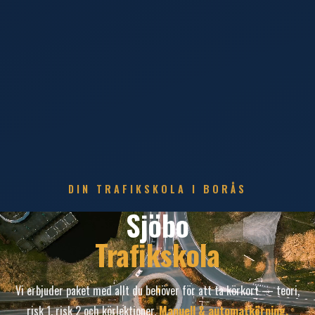
DIN TRAFIKSKOLA I BORÅS
Sjöbo
Trafikskola
Vi erbjuder paket med allt du behöver för att ta körkort — teori,
risk 1, risk 2 och körlektioner.
Manuell & automatkörning.