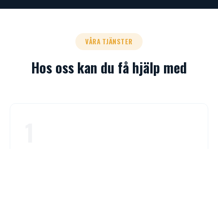
VÅRA TJÄNSTER
Hos oss kan du få hjälp med
1
Körkortspaket
Vi erbjuder paket med allt du behöver för att ta körkort
såsom teori, risk 1, risk 2 och körlektioner.
Mer Info