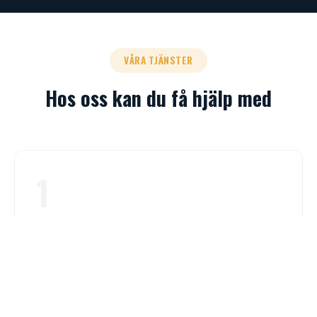
VÅRA TJÄNSTER
Hos oss kan du få hjälp med
1
Körkortspaket
Vi erbjuder paket med allt du behöver för att ta körkort
såsom teori, risk 1, risk 2 och körlektioner.
Mer Info