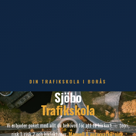
DIN TRAFIKSKOLA I BORÅS
Sjöbo
Trafikskola
Vi erbjuder paket med allt du behöver för att ta körkort — teori,
risk 1, risk 2 och körlektioner.
Manuell & automatkörning.