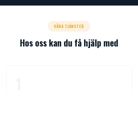
VÅRA TJÄNSTER
Hos oss kan du få hjälp med
1
Körkortspaket
Vi erbjuder paket med allt du behöver för att ta körkort
såsom teori, risk 1, risk 2 och körlektioner.
Mer Info