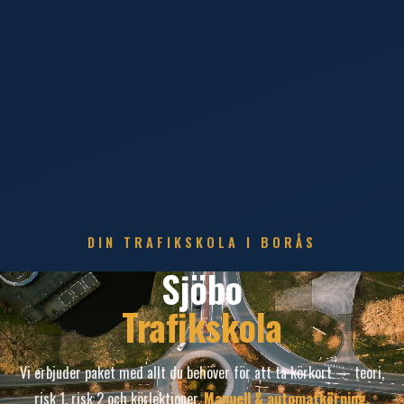
DIN TRAFIKSKOLA I BORÅS
Sjöbo
Trafikskola
Vi erbjuder paket med allt du behöver för att ta körkort — teori,
risk 1, risk 2 och körlektioner.
Manuell & automatkörning.