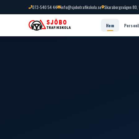
073-540 54 44
info@sjobotrafikskola.se
Skaraborgsvägen 80,
Hem
Person