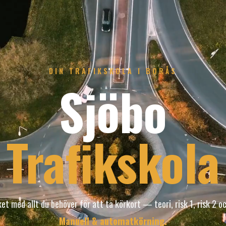
DIN TRAFIKSKOLA I BORÅS
Sjöbo
Trafikskola
ket med allt du behöver för att ta körkort — teori, risk 1, risk 2 oc
Manuell & automatkörning.